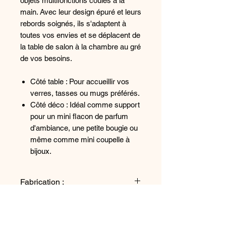
objets multifonctions coulés à la
main. Avec leur design épuré et leurs
rebords soignés, ils s'adaptent à
toutes vos envies et se déplacent de
la table de salon à la chambre au gré
de vos besoins.
Côté table : Pour accueillir vos
verres, tasses ou mugs préférés.
Côté déco : Idéal comme support
pour un mini flacon de parfum
d'ambiance, une petite bougie ou
même comme mini coupelle à
bijoux.
Fabrication :
Chaque pièce est une création
détail :
unique, coulée individuellement à
la main. Ses petites singularités